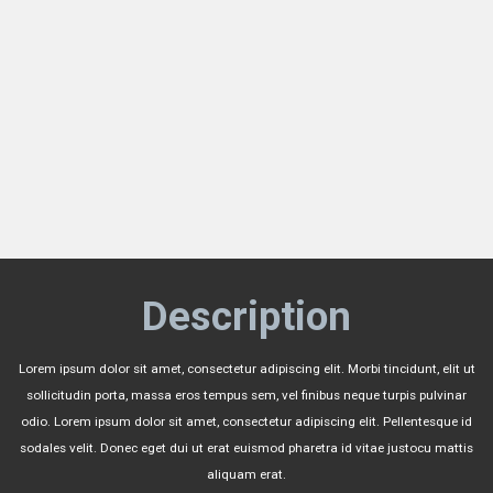
Description
Lorem ipsum dolor sit amet, consectetur adipiscing elit. Morbi tincidunt, elit ut
sollicitudin porta, massa eros tempus sem, vel finibus neque turpis pulvinar
odio. Lorem ipsum dolor sit amet, consectetur adipiscing elit. Pellentesque id
sodales velit. Donec eget dui ut erat euismod pharetra id vitae justocu mattis
aliquam erat.